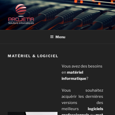
Aller
au
contenu
principal
PROJETIA – SOLUTIONS
Des professionnels au service des professionnels
INFORMATIQUES
Menu
MATÉRIEL & LOGICIEL
Vous avez des besoins
en
matériel
informatique
?
Vous souhaitez
acquérir les dernières
versions des
meilleurs
logiciels