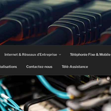
– SOLUTIONS INFOR
des professionnels
Internet & Réseaux d’Entreprise
Téléphonie Fixe & Mobile
éalisations
Contactez-nous
Télé-Assistance