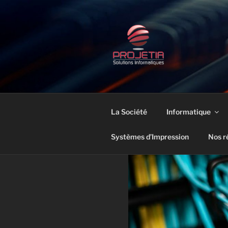
Aller
au
contenu
principal
PROJETIA 
Des professionnels au service 
La Société
Informatique
Systèmes d’Impression
Nos r